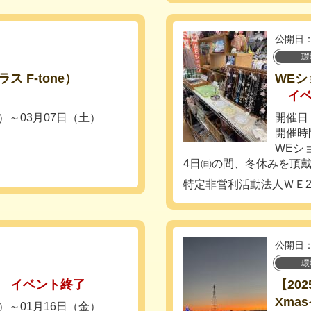
公開日：
環
 F-tone）
WEシ
イ
土）～03月07日（土）
開催日：
開催時間
WEショ
4日㈰の間、冬休みを頂戴し
特定非営利活動法人ＷＥ2
公開日：
環
イベント終了
【202
Xma
火）～01月16日（金）