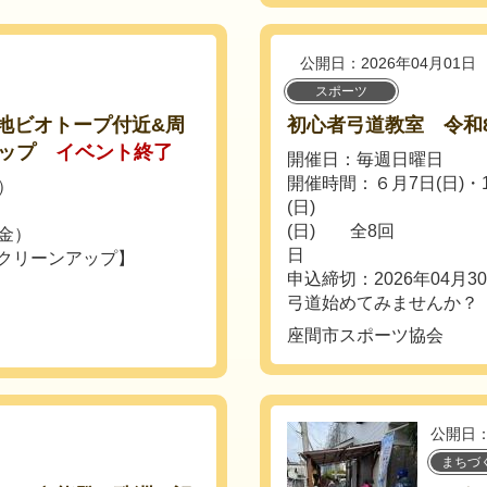
公開日：2026年04月01日
スポーツ
原遊水地ビオトープ付近&周
初心者弓道教室 令和
ップ
イベント終了
開催日：毎週日曜日
開催時間：６月7日(日)・13
土）
(日) 7月5日(日)
(日) 全8回 ※但
（金）
日 時間：午後
クリーンアップ】
申込締切：2026年04月3
弓道始めてみませんか？
座間市スポーツ協会
公開日：
まちづ