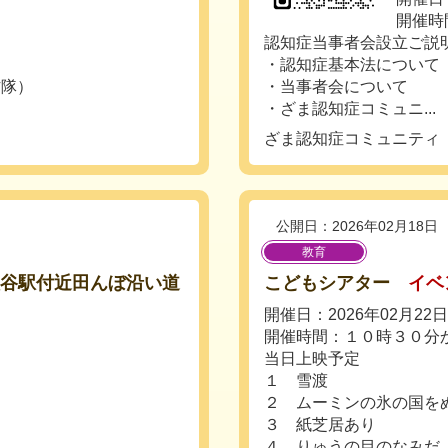
開催時間
認知症当事者会設立ご説
・認知症基本法について
防隊）
・当事者会について
・ざま認知症コミュニ...
ざま認知症コミュニティ
公開日：2026年02月18日
教育
座間市入谷駅付近田んぼ沿い道
こどもシアター
イベ
開催日：2026年02月22
開催時間：１０時３０分
当日上映予定
１ 雪渡
２ ムーミンの氷の国を
３ 紙芝居あり
４ りゅうの目のなみだ