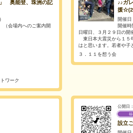
」 奥能登、珠洲の記
♪♪ガ
援☆(2
土）
開催日：
時 （会場内へのご案内開
開催時
日曜日、３月２９日の開
東日本大震災から１５年
はと思います。若者や子ど
３．１１を想う会
ットワーク
公開日：
福
設立
開催日：