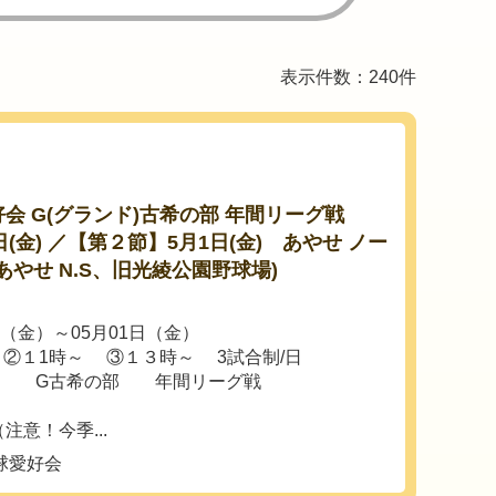
表示件数：240件
好会 G(グランド)古希の部 年間リーグ戦
(金) ／【第２節】5月1日(金) あやせ ノー
あやせ N.S、旧光綾公園野球場)
日（金）～05月01日（金）
 ②１1時～ ③１３時～ 3試合制/日
愛好会 G古希の部 年間リーグ戦
意！今季...
球愛好会