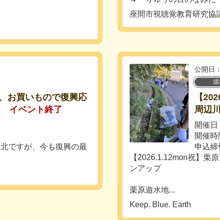
座間市視聴覚教育研究協
公開日：
環
す、お買いもので復興応
【20
♪
イベント終了
周辺
開催日：
開催時間
北ですが、今も復興の最
申込締
【2026.1.12mon
ンアップ
栗原遊水地...
Keep. Blue. Earth