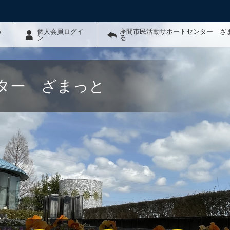
わ
個人会員ログイ
座間市民活動サポートセンター ざ
ン
る
ター ざまっと