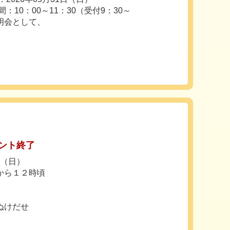
：10：00～11：30（受付9：30～
明会として、
ント終了
日（日）
から１２時頃
ぬけだせ