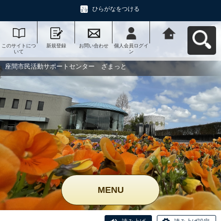
ひらがなをつける
このサイトにつ
新規登録
お問い合わせ
個人会員ログイ
座間市民活動サ
いて
ン
ポートセンタ
ー ざまっとへ
戻る
座間市民活動サポートセンター ざまっと
MENU