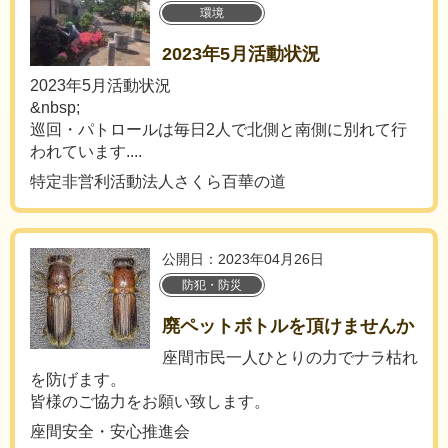
環境
2023年5月活動状況
2023年5月活動状況
&nbsp;
巡回・パトロールは毎日2人で北側と南側に別れて行
われています....
特定非営利活動法人さくら百華の道
公開日：2023年04月26日
防犯・防災
廃ペットボトルを頂けませんか
座間市民一人ひとりの力でナラ枯れ
を防げます。
皆様のご協力をお願い致します。
座間安全・安心推進会