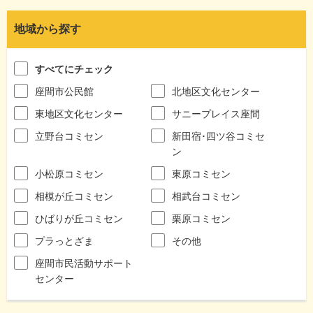
地域から探す
すべてにチェック
座間市公民館
北地区文化センター
東地区文化センター
サニープレイス座間
立野台コミセン
新田宿･四ツ谷コミセ
ン
小松原コミセン
東原コミセン
相模が丘コミセン
相武台コミセン
ひばりが丘コミセン
栗原コミセン
プラっとざま
その他
座間市民活動サポート
センター