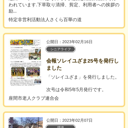
われています.下草取り清掃、剪定、利用者への挨拶の
励...
特定非営利活動法人さくら百華の道
公開日：2023年02月16日
シニアライフ
会報ソレイユざま25号を発行し
ました
「ソレイユざま」を発行しました。
次号は令和5年5月発行です。
座間市老人クラブ連合会
公開日：2023年02月07日
環境