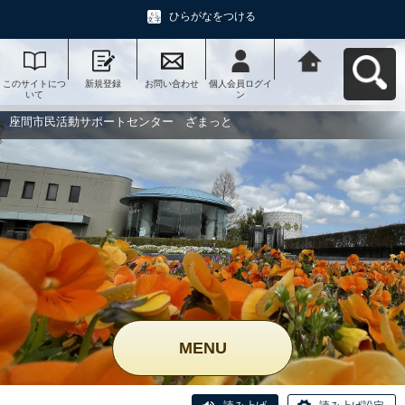
ひらがなをつける
このサイトにつ
新規登録
お問い合わせ
個人会員ログイ
座間市民活動サ
いて
ン
ポートセンタ
ー ざまっとへ
戻る
座間市民活動サポートセンター ざまっと
MENU