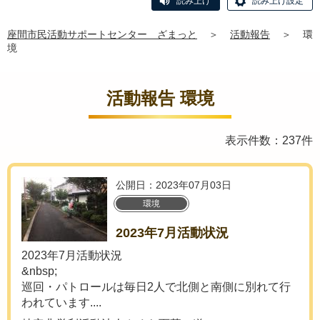
読み上げ
読み上げ設定
座間市民活動サポートセンター ざまっと
＞
活動報告
＞
環
境
活動報告 環境
表示件数：237件
公開日：2023年07月03日
環境
2023年7月活動状況
2023年7月活動状況
&nbsp;
巡回・パトロールは毎日2人で北側と南側に別れて行
われています....