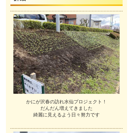
か
に
が
沢
春
の
訪
れ
水
仙
プ
ロ
ジ
ェ
ク
ト
！
だ
ん
だ
ん
増
え
て
き
ま
し
た
綺
麗
に
見
え
る
よ
う
日
々
努
力
で
す