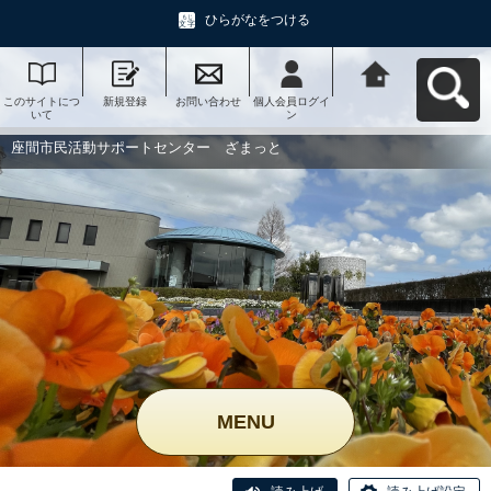
ひらがなをつける
このサイトにつ
新規登録
お問い合わせ
個人会員ログイ
座間市民活動サ
いて
ン
ポートセンタ
ー ざまっとへ
戻る
座間市民活動サポートセンター ざまっと
MENU