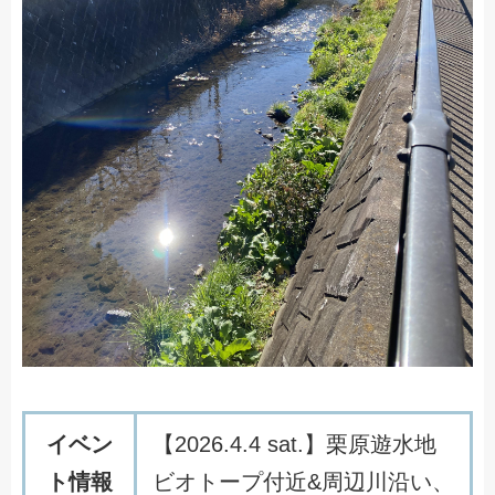
イベン
【2026.4.4 sat.】栗原遊水地
ト情報
ビオトープ付近&周辺川沿い、