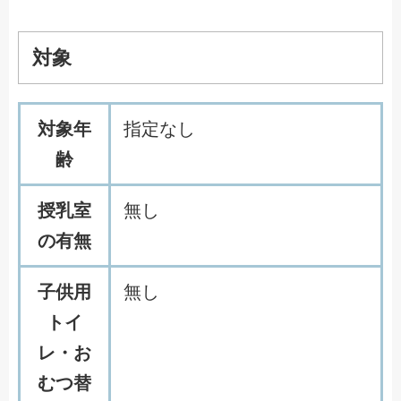
対象
対象年
指定なし
齢
授乳室
無し
の有無
子供用
無し
トイ
レ・お
むつ替