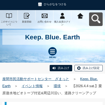
ひらがなをつける
このサイトにつ
新規登録
お問い合わせ
個人会員ログイ
座間市民活動サ
いて
ン
ポートセンタ
ー ざまっとへ
戻る
Keep. Blue. Earth
MENU
読み上げ
読み上げ設定
座間市民活動サポートセンター ざまっと
＞
Keep. Blue.
Earth
＞
イベント情報
＞
環境
＞
【2026.4.4 sat.】栗
原遊水地ビオトープ付近&周辺川沿い、道路クリーンアップ