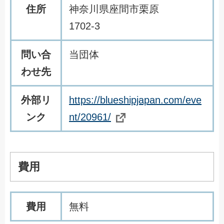
住所
神奈川県座間市栗原
1702-3
問い合
当団体
わせ先
外部リ
https://blueshipjapan.com/eve
ンク
nt/20961/
費用
費用
無料