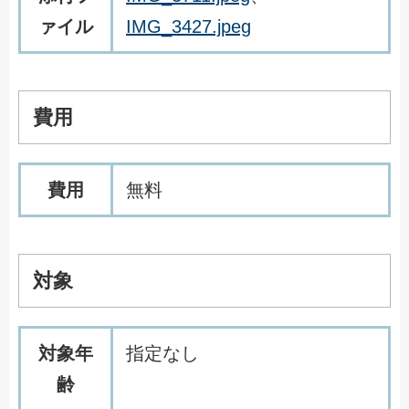
ァイル
IMG_3427.jpeg
費用
費用
無料
対象
対象年
指定なし
齢