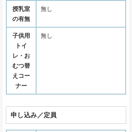
授乳室
無し
の有無
子供用
無し
トイ
レ・お
むつ替
えコー
ナー
申し込み／定員