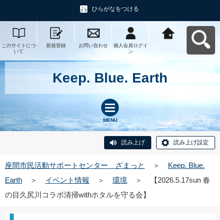
ひらがなをつける
このサイトにつ
新規登録
お問い合わせ
個人会員ログイ
座間市民活動サ
いて
ン
ポートセンタ
ー ざまっとへ
戻る
Keep. Blue. Earth
MENU
読み上げ
読み上げ設定
座間市民活動サポートセンター ざまっと
＞
Keep. Blue.
Earth
＞
イベント情報
＞
環境
＞
【2026.5.17sun 春
の目久尻川コラボ清掃withホタルを守る会】