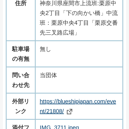
住所
神奈川県座間市上流班:栗原中
央2丁目「下の向かい橋」中流
班：栗原中央4丁目「栗原交番
先三叉路広場」
駐車場
無し
の有無
問い合
当団体
わせ先
外部リ
https://blueshipjapan.com/eve
ンク
nt/21808/
添付フ
IMG_3711.jpeg
、