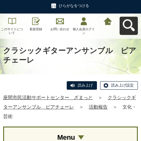
ひらがなをつける
このサイトにつ
新規登録
お問い合わせ
個人会員ログイ
座間市民活動サ
いて
ン
ポートセンタ
ー ざまっとへ
戻る
クラシックギターアンサンブル ピア
チェーレ
読み上げ
読み上げ設定
座間市民活動サポートセンター ざまっと
＞
クラシックギ
ターアンサンブル ピアチェーレ
＞
活動報告
＞
文化・
芸術
Menu