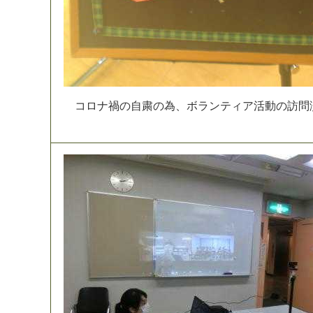
コ
ロ
ナ
禍
の
自
粛
の
為
、
ボ
ラ
ン
テ
ィ
ア
活
動
の
訪
問