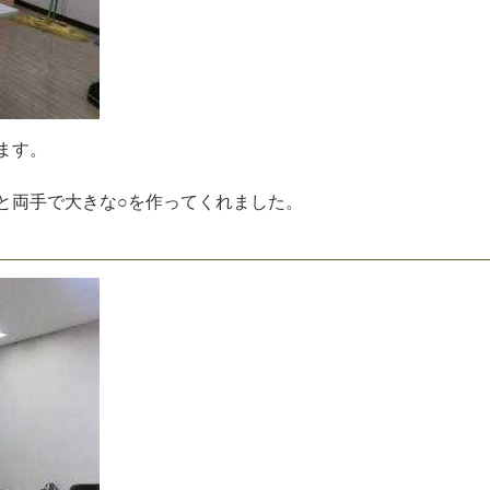
ま
す
。
と
両
手
で
大
き
な
○
を
作
っ
て
く
れ
ま
し
た
。