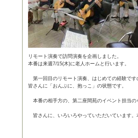
リ
モ
ー
ト
演
奏
で
訪
問
演
奏
を
企
画
し
ま
し
た
。
本
番
は
来
週
7
/
1
5
(
木
)
に
老
人
ホ
ー
ム
と
行
い
ま
す
。
第
一
回
目
の
リ
モ
ー
ト
演
奏
、
は
じ
め
て
の
経
験
で
す
皆
さ
ん
に
「
お
ん
ぶ
に
、
抱
っ
こ
」
の
状
態
で
す
。
本
番
の
相
手
方
の
、
第
二
座
間
苑
の
イ
ベ
ン
ト
担
当
の
皆
さ
ん
に
、
い
ろ
い
ろ
や
っ
て
い
た
だ
い
て
い
ま
す
。