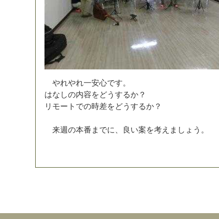
や
れ
や
れ
一
安
心
で
す
。
は
な
し
の
内
容
を
ど
う
す
る
か
？
リ
モ
ー
ト
で
の
時
差
を
ど
う
す
る
か
？
来
週
の
本
番
ま
で
に
、
良
い
案
を
考
え
ま
し
ょ
う
。