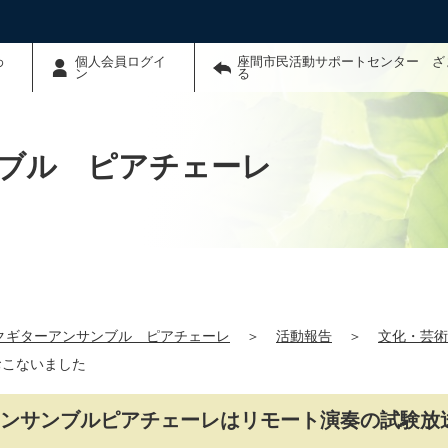
わ
個人会員ログイ
座間市民活動サポートセンター ざ
ン
る
ブル ピアチェーレ
クギターアンサンブル ピアチェーレ
＞
活動報告
＞
文化・芸術
おこないました
ーアンサンブルピアチェーレはリモート演奏の試験放