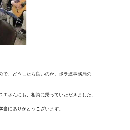
の
で
、
ど
う
し
た
ら
良
い
の
か
、
ボ
ラ
連
事
務
局
の
Ｏ
Ｔ
さ
ん
に
も
、
相
談
に
乗
っ
て
い
た
だ
き
ま
し
た
。
本
当
に
あ
り
が
と
う
ご
ざ
い
ま
す
。