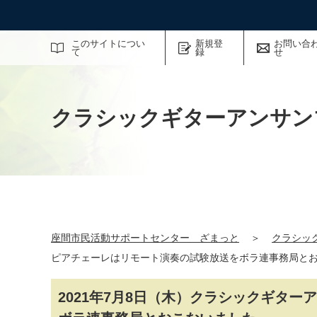
サイト内検索
このサイトについ
新規登
お問い合
て
録
せ
クラシックギターアンサン
座間市民活動サポートセンター ざまっと
＞
クラシッ
ピアチェーレはリモート演奏の試験放送をボラ連事務局と
2021年7月8日（木）クラシックギタ