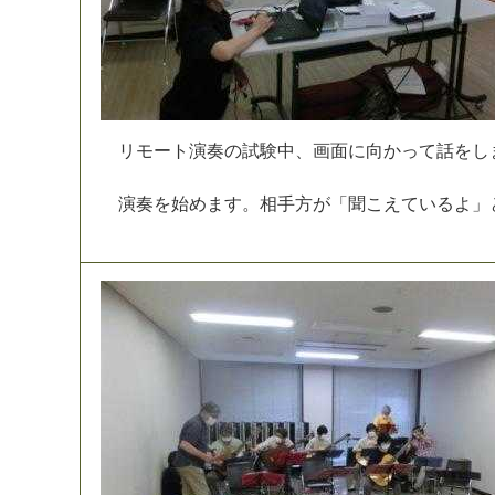
リ
モ
ー
ト
演
奏
の
試
験
中
、
画
面
に
向
か
っ
て
話
を
し
演
奏
を
始
め
ま
す
。
相
手
方
が
「
聞
こ
え
て
い
る
よ
」