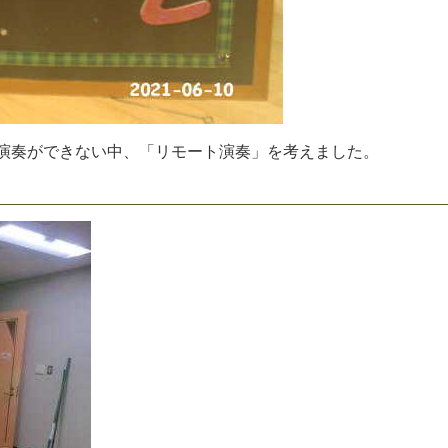
演
奏
が
で
き
な
い
中
、
「
リ
モ
ー
ト
演
奏
」
を
考
え
ま
し
た
。