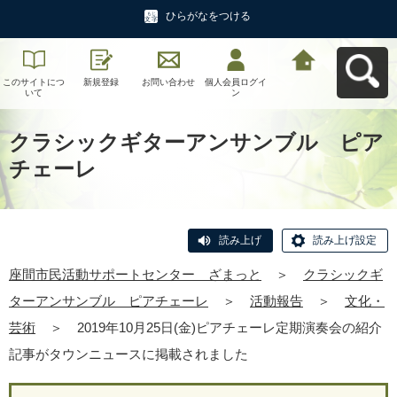
ひらがなをつける
このサイトにつ
新規登録
お問い合わせ
個人会員ログイ
座間市民活動サ
いて
ン
ポートセンタ
ー ざまっとへ
戻る
クラシックギターアンサンブル ピア
チェーレ
読み上げ
読み上げ設定
座間市民活動サポートセンター ざまっと
＞
クラシックギ
ターアンサンブル ピアチェーレ
＞
活動報告
＞
文化・
芸術
＞
2019年10月25日(金)ピアチェーレ定期演奏会の紹介
記事がタウンニュースに掲載されました