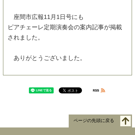
座
間
市
広
報
1
1
月
1
日
号
に
も
ピ
ア
チ
ェ
ー
レ
定
期
演
奏
会
の
案
内
記
事
が
掲
載
さ
れ
ま
し
た
。
あ
り
が
と
う
ご
ざ
い
ま
し
た
。
ページの先頭に戻る