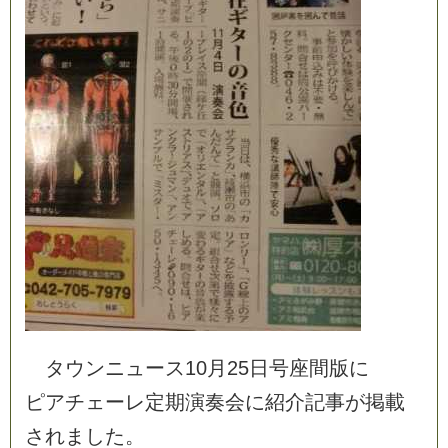
タ
ウ
ン
ニ
ュ
ー
ス
1
0
月
2
5
日
号
座
間
版
に
ピ
ア
チ
ェ
ー
レ
定
期
演
奏
会
に
紹
介
記
事
が
掲
載
さ
れ
ま
し
た
。