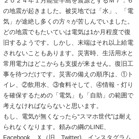
２０２４年１月能登半島を震源とするＭ７．６
の地震が起きました。被災地では「水」、「電
気」が途絶し多くの方々が苦しんでいました。
どの地震でもたいていは電気は1か月程度で復
旧するようです。しかし、末端はそれ以上給電
されないこともあります。災害時、生活用水と
常用電力はどこからも支援が来ません。復旧工
事を待つだけです。災害の備えの順序は、①ト
イレ、②飲用水、③食料そして、④情報・灯り
を確保するための「電気」も「自助」の範囲で
考えなければならないと思います。
もし、電気が無くなったら“スマホ世代”は耐え
られなくなります。頼みの綱のLINE、
Facebook、Ｘ（旧 Twitter)、インスタグラム