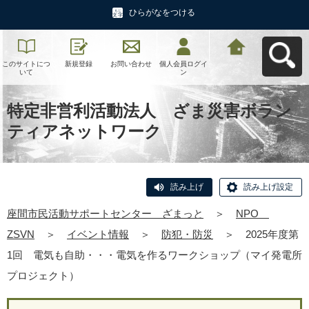
ひらがなをつける
このサイトにつ
新規登録
お問い合わせ
個人会員ログイ
座間市民活動サ
いて
ン
ポートセンタ
ー ざまっとへ
戻る
特定非営利活動法人 ざま災害ボラン
ティアネットワーク
読み上げ
読み上げ設定
座間市民活動サポートセンター ざまっと
＞
NPO
ZSVN
＞
イベント情報
＞
防犯・防災
＞
2025年度第
1回 電気も自助・・・電気を作るワークショップ（マイ発電所
プロジェクト）