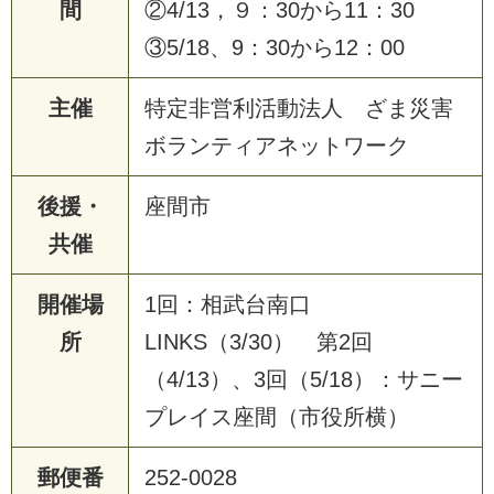
間
②4/13，９：30から11：30
③5/18、9：30から12：00
主催
特定非営利活動法人 ざま災害
ボランティアネットワーク
後援・
座間市
共催
開催場
1回：相武台南口
所
LINKS（3/30） 第2回
（4/13）、3回（5/18）：サニー
プレイス座間（市役所横）
郵便番
252-0028