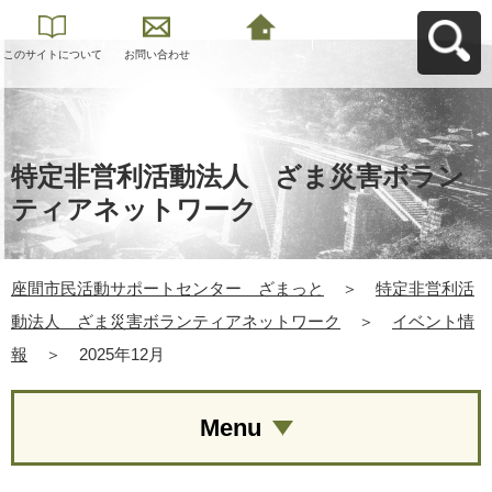
このサイトについて
お問い合わせ
座間市民活動サポー
トセンター ざまっ
とへ戻る
特定非営利活動法人 ざま災害ボラン
ティアネットワーク
座間市民活動サポートセンター ざまっと
＞
特定非営利活
動法人 ざま災害ボランティアネットワーク
＞
イベント情
報
＞
2025年12月
Menu