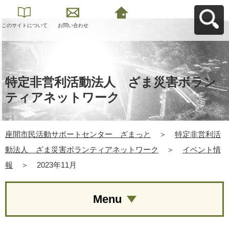
このサイトについて
お問い合わせ
座間市民活動サポー
トセンター ざまっ
とへ戻る
特定非営利活動法人 ざま災害ボラン
ティアネットワーク
座間市民活動サポートセンター ざまっと
＞
特定非営利活
動法人 ざま災害ボランティアネットワーク
＞
イベント情
報
＞
2023年11月
Menu