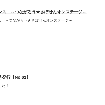
ンス ～つながろう★さぽせんオンステージ～
ス ～つながろう★さぽせんオンステージ～
発行【No.62】
した！！