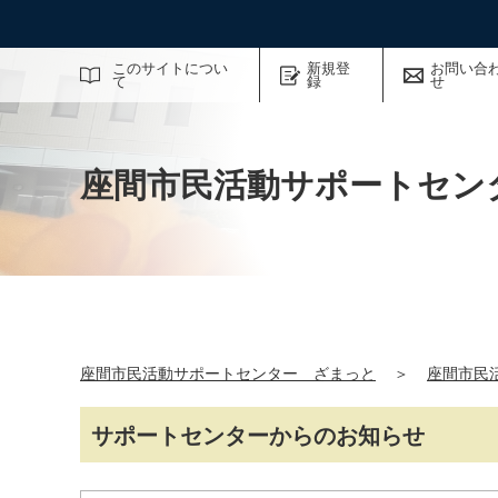
サイト内検索
このサイトについ
新規登
お問い合
て
録
せ
座間市民活動サポートセン
座間市民活動サポートセンター ざまっと
＞
座間市民
サポートセンターからのお知らせ