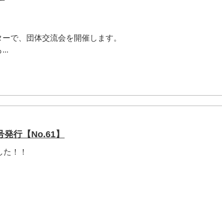
ターで、団体交流会を開催します。
..
発行【No.61】
した！！