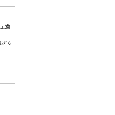
～」満
お知ら