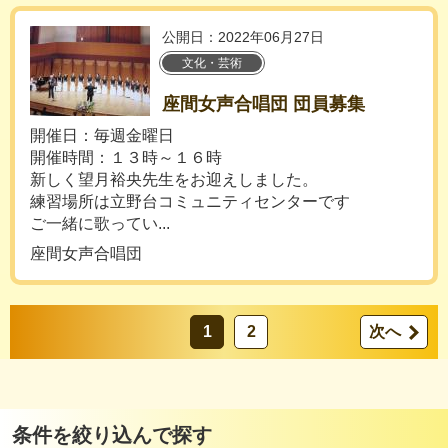
公開日：2022年06月27日
文化・芸術
座間女声合唱団 団員募集
開催日：毎週金曜日
開催時間：１３時～１６時
新しく望月裕央先生をお迎えしました。
練習場所は立野台コミュニティセンターです
ご一緒に歌ってい...
座間女声合唱団
1
2
次へ
条件を絞り込んで探す