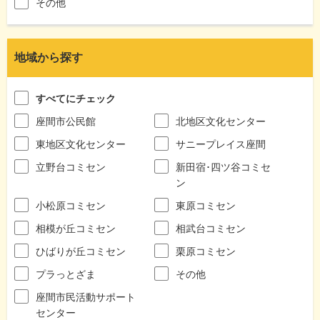
その他
地域から探す
すべてにチェック
座間市公民館
北地区文化センター
東地区文化センター
サニープレイス座間
立野台コミセン
新田宿･四ツ谷コミセ
ン
小松原コミセン
東原コミセン
相模が丘コミセン
相武台コミセン
ひばりが丘コミセン
栗原コミセン
プラっとざま
その他
座間市民活動サポート
センター