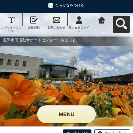
ひらがなをつける
このサイトにつ
新規登録
お問い合わせ
個人会員ログイ
座間市民活動サ
いて
ン
ポートセンタ
ー ざまっとへ
戻る
座間市民活動サポートセンター ざまっと
MENU