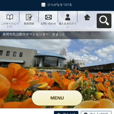
ひらがなをつける
このサイトにつ
新規登録
お問い合わせ
個人会員ログイ
座間市民活動サ
いて
ン
ポートセンタ
ー ざまっとへ
戻る
座間市民活動サポートセンター ざまっと
MENU