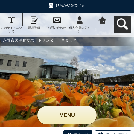
ひらがなをつける
このサイトにつ
新規登録
お問い合わせ
個人会員ログイ
座間市民活動サ
いて
ン
ポートセンタ
ー ざまっとへ
戻る
座間市民活動サポートセンター ざまっと
MENU