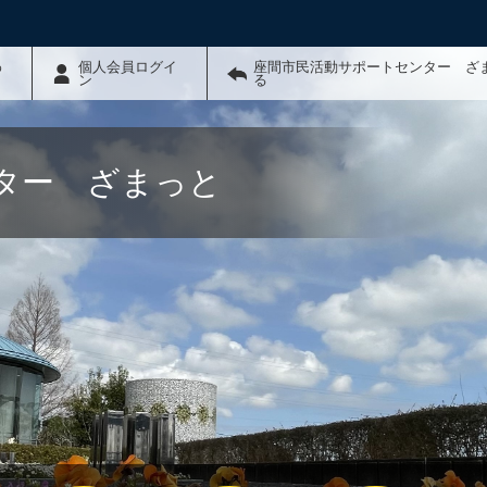
わ
個人会員ログイ
座間市民活動サポートセンター ざ
ン
る
ター ざまっと