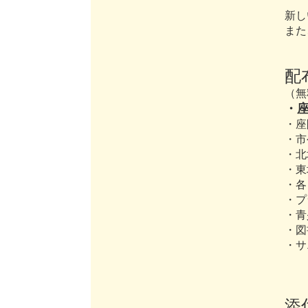
新し
また
配
（無
・
・座
・市
・北
・東
・各
・プ
・青
・図
・サ
添