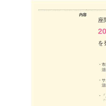
内容
座
2
を
・市
活動
・サ
活動
・「
「協