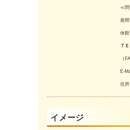
≪問
座間
休館
ＴＥ
（FA
E-Ma
住所
イメージ