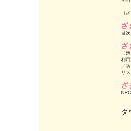
（ざ
ざ
目次
ざ
〔活
利用
／防
リス
ざ
NP
ダ