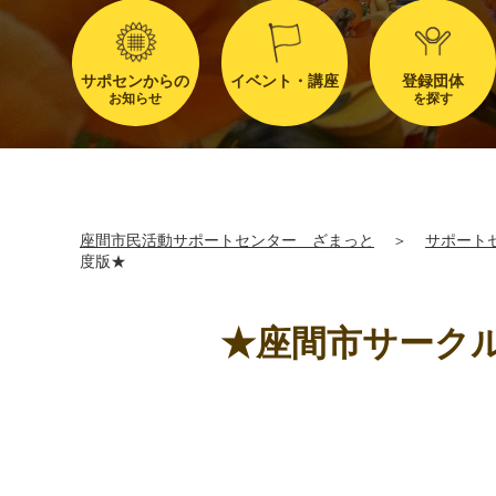
サポセンからの
イベント・講座
登録団体
お知らせ
を探す
座間市民活動サポートセンター ざまっと
＞
サポート
度版★
★座間市サークル