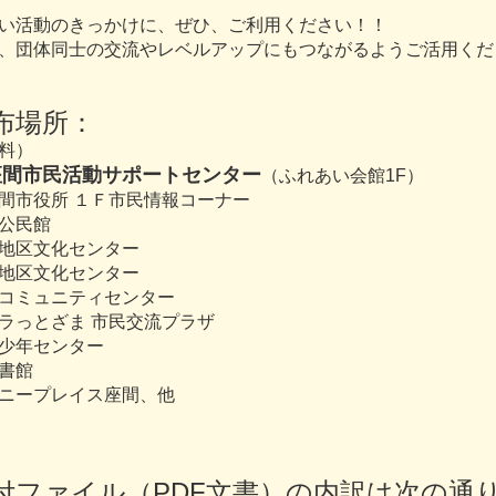
い活動のきっかけに、ぜひ、ご利用ください！！
、団体同士の交流やレベルアップにもつながるようご活用くだ
布場所：
料）
座間市民活動サポートセンター
（ふれあい会館1F）
間市役所 １Ｆ市民情報コーナー
公民館
地区文化センター
地区文化センター
コミュニティセンター
ラっとざま 市民交流プラザ
少年センター
書館
ニープレイス座間、他
付ファイル（PDF文書）の内訳は次の通