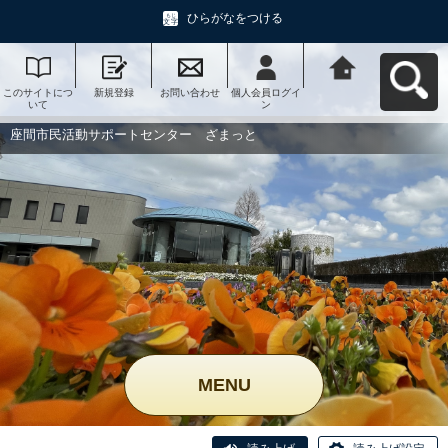
ひらがなをつける
このサイトにつ
新規登録
お問い合わせ
個人会員ログイ
座間市民活動サ
いて
ン
ポートセンタ
ー ざまっとへ
戻る
座間市民活動サポートセンター ざまっと
MENU