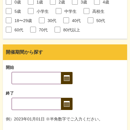
0歳
1歳
2歳
3歳
4歳
5歳
小学生
中学生
高校生
18〜29歳
30代
40代
50代
60代
70代
80代以上
開催期間から探す
開始
終了
例）2023年01月01日 ※半角数字でご入力ください。