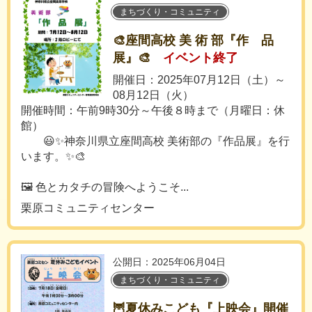
まちづくり・コミュニティ
🎨座間高校 美 術 部『作 品
展』🎨
イベント終了
開催日：2025年07月12日（土）～
08月12日（火）
開催時間：午前9時30分～午後８時まで（月曜日：休
館）
😃✨神奈川県立座間高校 美術部の『作品展』を行
います。✨🎨
🖼️ 色とカタチの冒険へようこそ...
栗原コミュニティセンター
公開日：2025年06月04日
まちづくり・コミュニティ
🦉夏休みこども『上映会』開催