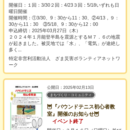
開催日：１回：3/30２回：4/23３回：5/18いずれも日
曜日開催
開催時間：①3/30、9：30から11：30、②4/13，９：
30から11：30 ③5/18、9：30から12：00
申込締切：2025年03月27日（木）
２０２４年１月能登半島を震源とするＭ７．６の地震
が起きました。被災地では「水」、「電気」が途絶し
多く...
特定非営利活動法人 ざま災害ボランティアネットワ
ーク
公開日：2025年02月13日
まちづくり・コミュニティ
🦉『バウンドテニス初心者教
室』開催のお知らせ🦉
イベント終了