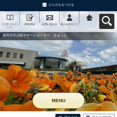
ひらがなをつける
このサイトにつ
新規登録
お問い合わせ
個人会員ログイ
座間市民活動サ
いて
ン
ポートセンタ
ー ざまっとへ
戻る
座間市民活動サポートセンター ざまっと
MENU