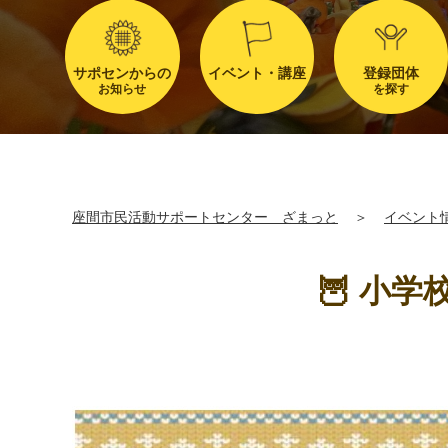
サポセンからの
イベント・講座
登録団体
お知らせ
を探す
座間市民活動サポートセンター ざまっと
＞
イベント
🦉 小