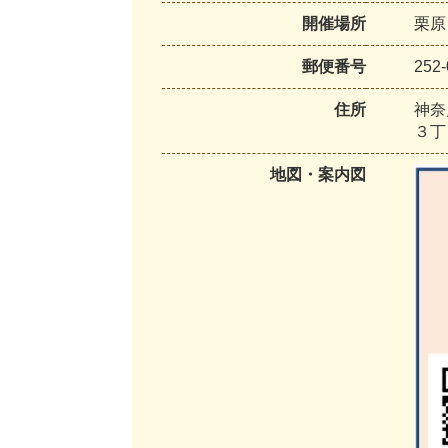
開催場所
栗原
郵便番号
252-
住所
神奈
３丁
地図・案内図