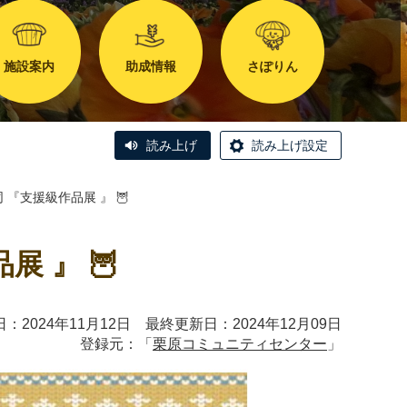
施設案内
助成情報
さぽりん
読み上げ
読み上げ設定
 『支援級作品展 』 🦉
 』 🦉
：2024年11月12日 最終更新日：2024年12月09日
登録元：「
栗原コミュニティセンター
」