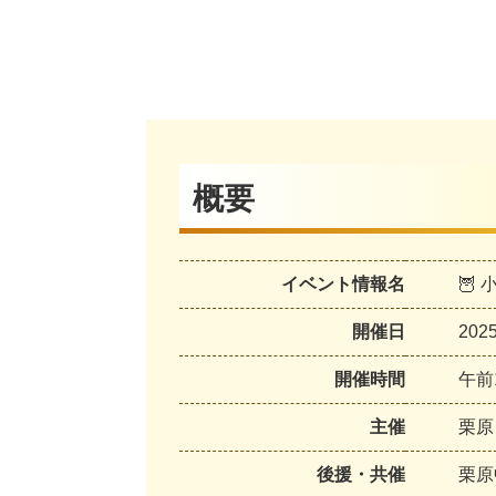
概要
イベント情報名
🦉
開催日
20
開催時間
午前
主催
栗原
後援・共催
栗原