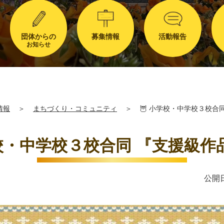
団体からの
募集情報
活動報告
お知らせ
情報
＞
まちづくり・コミュニティ
＞
🦉 小学校・中学校３校合同
学校・中学校３校合同 『支援級作品展
公開日