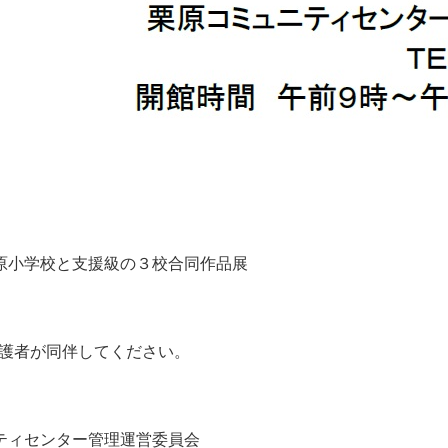
。
原小学校と支援級の３校合同作品展
保護者が同伴してください。
。
管理運営委員会