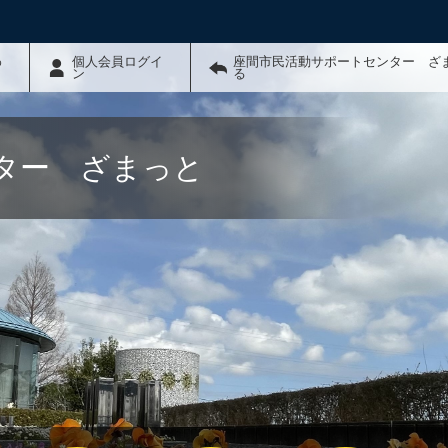
わ
個人会員ログイ
座間市民活動サポートセンター ざ
ン
る
ター ざまっと