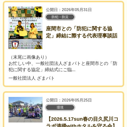
公開日：2026年05月31日
防犯・防災
座間市との「防犯に関する協
定」締結に際する代表理事談話
（末尾に画像あり）
お忙しい中、一般社団法人ざまパトと座間市との「防
犯に関する協定」締結式にご臨...
一般社団法人 ざまパト
公開日：2026年05月25日
環境
【2026.5.17sun春の目久尻川コ
ラボ清掃withホタルを守る会】