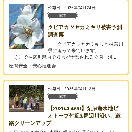
公開日：2026年04月24日
環境
クビアカツヤカミキリ被害予測
調査票
クビアカツヤカミキリが神奈川
県に迫って来ています。
そこで神奈川県内で被害が予想される公園、河...
座間安全・安心推進会
公開日：2026年04月13日
環境
【2026.4.4sat】栗原遊水地ビ
オトープ付近&周辺川沿い、道
路クリーンアップ