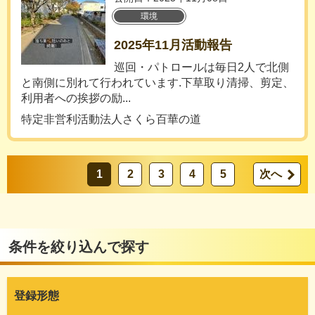
環境
2025年11月活動報告
巡回・パトロールは毎日2人で北側
と南側に別れて行われています.下草取り清掃、剪定、
利用者への挨拶の励...
特定非営利活動法人さくら百華の道
1
2
3
4
5
次へ
条件を絞り込んで探す
登録形態