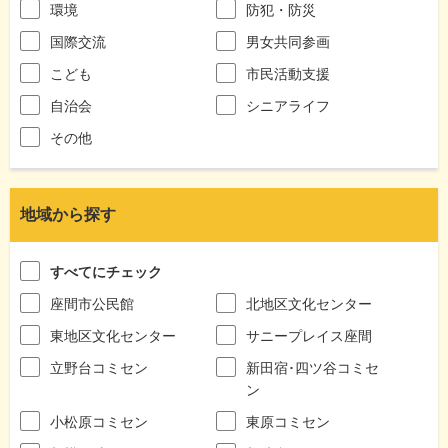
環境
防犯・防災
国際交流
男女共同参画
こども
市民活動支援
自治会
シニアライフ
その他
地域から探す
すべてにチェック
座間市公民館
北地区文化センター
東地区文化センター
サニープレイス座間
立野台コミセン
新田宿･四ツ谷コミセ
ン
小松原コミセン
東原コミセン