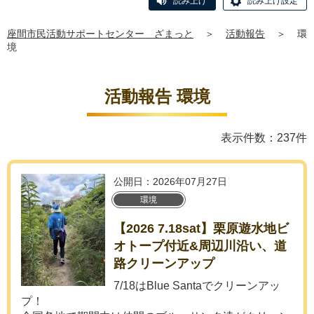
読み上げ
読み上げ設定
座間市民活動サポートセンター ざまっと
＞
活動報告
＞
環
境
活動報告 環境
表示件数：237件
公開日：2026年07月27日
環境
【2026 7.18sat】栗原遊水地ビ
オトープ付近&周辺川沿い、道
路クリーンアップ
7/18はBlue Santaでクリーンアッ
プ！