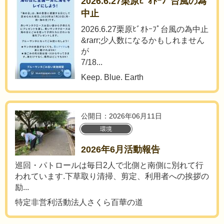
2026.6.27栗原ﾋﾞｵﾄｰﾌﾟ台風の為
中止
2026.6.27栗原ﾋﾞｵﾄｰﾌﾟ台風の為中止
&rarr;少人数になるかもしれません
が
7/18...
Keep. Blue. Earth
公開日：2026年06月11日
環境
2026年6月活動報告
巡回・パトロールは毎日2人で北側と南側に別れて行
われています.下草取り清掃、剪定、利用者への挨拶の
励...
特定非営利活動法人さくら百華の道