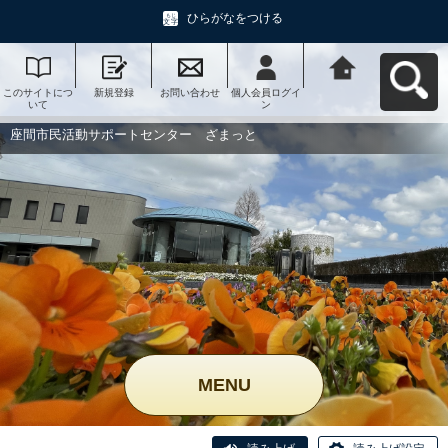
ひらがなをつける
このサイトにつ
新規登録
お問い合わせ
個人会員ログイ
座間市民活動サ
いて
ン
ポートセンタ
ー ざまっとへ
戻る
座間市民活動サポートセンター ざまっと
MENU