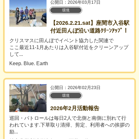
公開日：2026年03月17日
環境
【2026.2.21.sat】座間市入谷駅
付近田んぼ沿い道路ｸﾘｰﾝｱｯﾌﾟ！
クリスマスに田んぼでイベント協力した関連で
ここ最近11-1月あたりは入谷駅付近をクリーンアップ
して...
Keep. Blue. Earth
公開日：2026年02月23日
環境
2026年2月活動報告
巡回・パトロールは毎日2人で北側と南側に別れて行
われています.下草取り清掃、剪定、利用者への挨拶の
励...