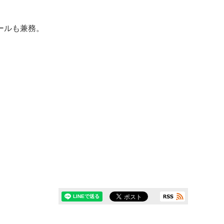
ールも兼務
。