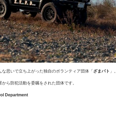
んな思いで立ち上がった独自のボランティア団体「
ざまパト
」
署から防犯活動を委嘱をされた団体です。
rol Department