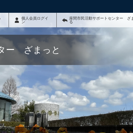
わ
個人会員ログイ
座間市民活動サポートセンター ざ
ン
る
ター ざまっと