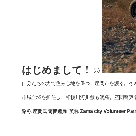
はじめまして！☺
自分たちの力で住み心地を保つ、座間市を護る。そ
市域全域を担任し、相模川河川敷も網羅。座間警察
副称
座間民間警邏局
英称
Zama city Volunteer Pat