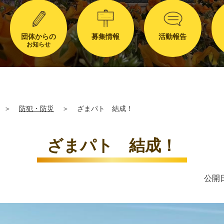
団体からの
募集情報
活動報告
お知らせ
＞
防犯・防災
＞
ざまパト 結成！
ざまパト 結成！
公開日