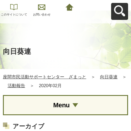
このサイトについて
お問い合わせ
座間市民活動サポー
トセンター ざまっ
とへ戻る
向日葵連
座間市民活動サポートセンター ざまっと
＞
向日葵連
＞
活動報告
＞
2020年02月
Menu
アーカイブ