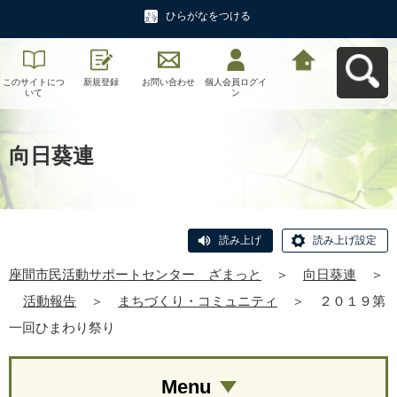
ひらがなをつける
このサイトにつ
新規登録
お問い合わせ
個人会員ログイ
座間市民活動サ
いて
ン
ポートセンタ
ー ざまっとへ
戻る
向日葵連
読み上げ
読み上げ設定
座間市民活動サポートセンター ざまっと
＞
向日葵連
＞
活動報告
＞
まちづくり・コミュニティ
＞
２０１９第
一回ひまわり祭り
Menu