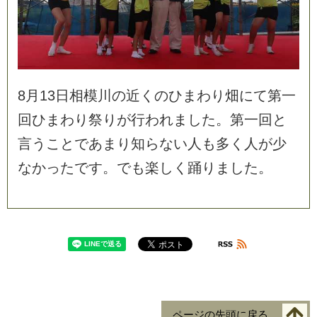
8
月
1
3
日
相
模
川
の
近
く
の
ひ
ま
わ
り
畑
に
て
第
一
回
ひ
ま
わ
り
祭
り
が
行
わ
れ
ま
し
た
。
第
一
回
と
言
う
こ
と
で
あ
ま
り
知
ら
な
い
人
も
多
く
人
が
少
な
か
っ
た
で
す
。
で
も
楽
し
く
踊
り
ま
し
た
。
ページの先頭に戻る