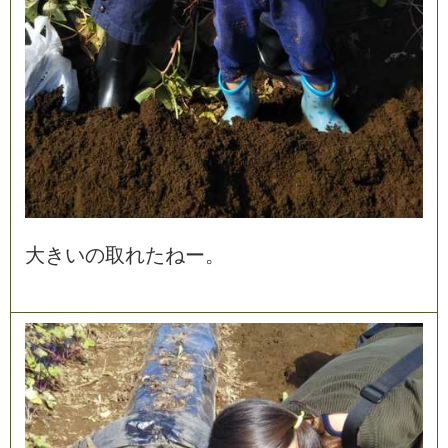
大
き
い
の
取
れ
た
ね
ー
。