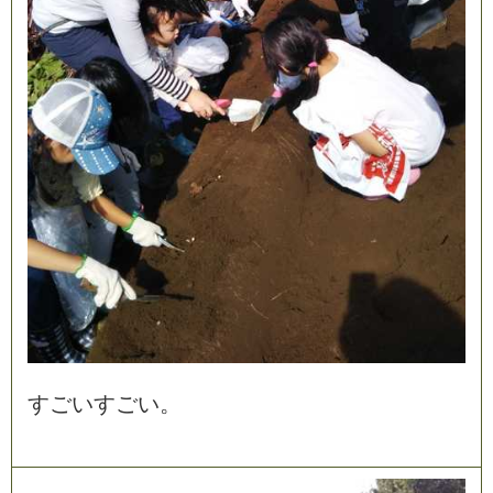
す
ご
い
す
ご
い
。