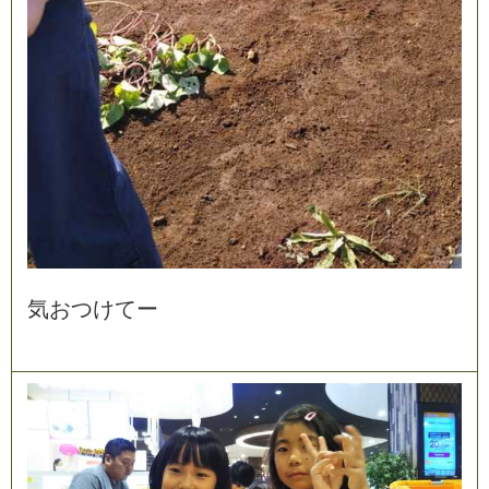
気
お
つ
け
て
ー