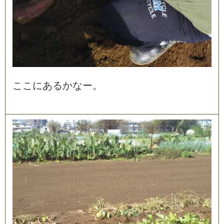
こ
こ
に
あ
る
か
な
ー
。