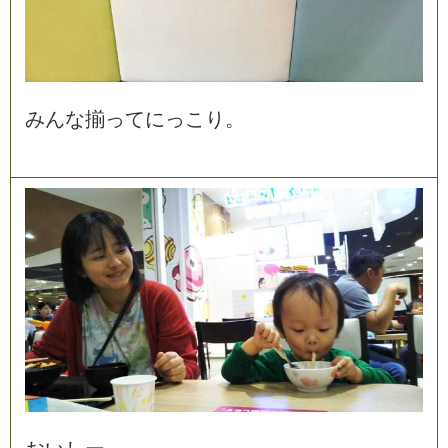
み
ん
な
揃
っ
て
に
っ
こ
り
。