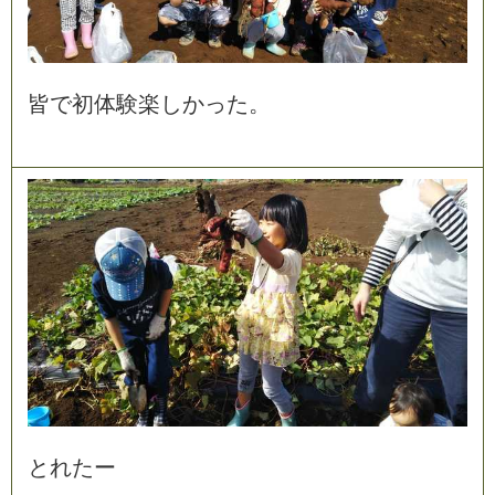
皆
で
初
体
験
楽
し
か
っ
た
。
と
れ
た
ー