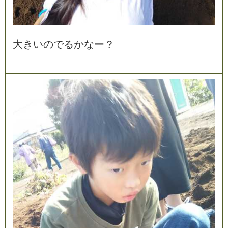
大
き
い
の
で
る
か
な
ー
？