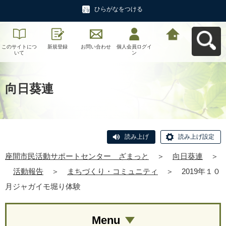
ひらがなをつける
このサイトにつ
新規登録
お問い合わせ
個人会員ログイ
座間市民活動サ
いて
ン
ポートセンタ
ー ざまっとへ
戻る
向日葵連
読み上げ
読み上げ設定
座間市民活動サポートセンター ざまっと
＞
向日葵連
＞
活動報告
＞
まちづくり・コミュニティ
＞
2019年１０
月ジャガイモ堀り体験
Menu