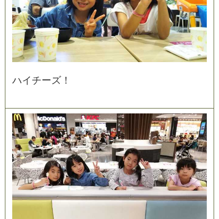
ハ
イ
チ
ー
ズ
！