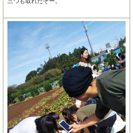
三
つ
も
取
れ
た
ぞ
ー
。