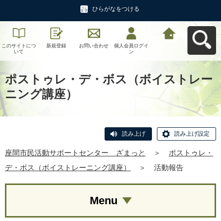
ひらがなをつける
このサイトにつ
新規登録
お問い合わせ
個人会員ログイ
座間市民活動サ
いて
ン
ポートセンタ
ー ざまっとへ
戻る
ポストゥレ・デ・ボス（ボイストレー
ニング講座）
読み上げ
読み上げ設定
座間市民活動サポートセンター ざまっと
＞
ポストゥレ・
デ・ボス（ボイストレーニング講座）
＞
活動報告
Menu