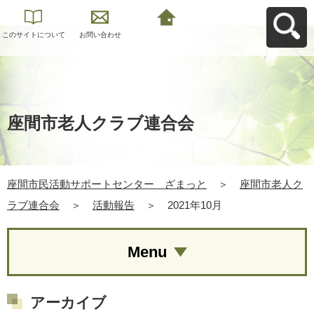
このサイトについて
お問い合わせ
座間市民活動サポー
トセンター ざまっ
とへ戻る
座間市老人クラブ連合会
座間市民活動サポートセンター ざまっと
＞
座間市老人ク
ラブ連合会
＞
活動報告
＞
2021年10月
Menu
アーカイブ