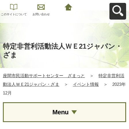
このサイトについて
お問い合わせ
座間市民活動サポー
トセンター ざまっ
とへ戻る
特定非営利活動法人ＷＥ21ジャパン・
ざま
座間市民活動サポートセンター ざまっと
＞
特定非営利活
動法人ＷＥ21ジャパン・ざま
＞
イベント情報
＞
2023年
12月
Menu