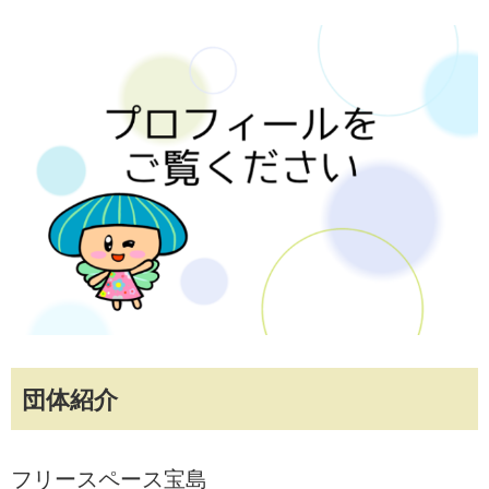
団体紹介
フリースペース宝島