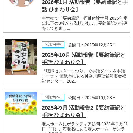
2026年1月 活動報告【要約筆記と手
話 ひまわり会】
中学校で「要約筆記」福祉体験学習 2025年度
は以下の3校から依頼があり、要約筆記の指導
をしてきまし...
活動報告
公開日：2025年12月25日
2025年10月 活動報告【要約筆記と
手話 ひまわり会】
「聴障センターまつり」で手話ダンス＆手話
コーラス 藤沢市にある神奈川県聴覚障害者福
祉センター。202...
活動報告
公開日：2025年10月23日
2025年9月 活動報告2【要約筆記と
手話 ひまわり会】
老人ホームにボランティア訪問 2025年９月21
日（日）、海老名にある老人ホーム「サンラ