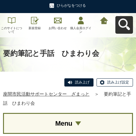
ひらがなをつける
このサイトにつ
新規登録
お問い合わせ
個人会員ログイ
座間市民活動サ
いて
ン
ポートセンタ
ー ざまっとへ
戻る
要約筆記と手話 ひまわり会
読み上げ
読み上げ設定
座間市民活動サポートセンター ざまっと
＞
要約筆記と手
話 ひまわり会
Menu