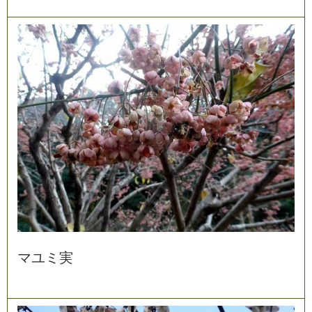
マ
ユ
ミ
実