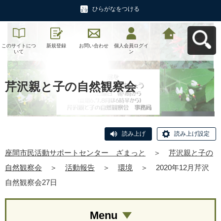
ひらがなをつける
このサイトにつ
新規登録
お問い合わせ
個人会員ログイ
座間市民活動サ
いて
ン
ポートセンタ
ー ざまっとへ
戻る
芹沢親と子の自然観察会
読み上げ
読み上げ設定
座間市民活動サポートセンター ざまっと
＞
芹沢親と子の
自然観察会
＞
活動報告
＞
環境
＞
2020年12月芹沢
自然観察会27日
Menu