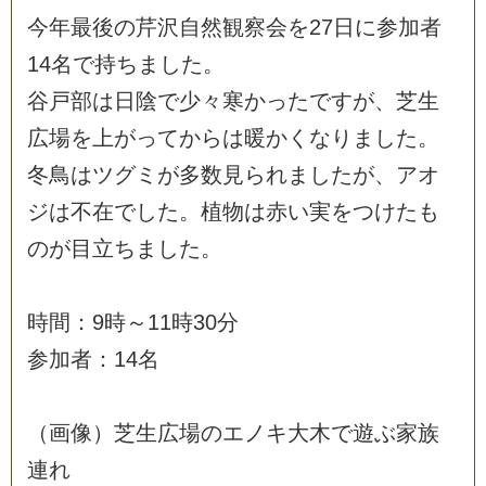
今
年
最
後
の
芹
沢
自
然
観
察
会
を
2
7
日
に
参
加
者
1
4
名
で
持
ち
ま
し
た
。
谷
戸
部
は
日
陰
で
少
々
寒
か
っ
た
で
す
が
、
芝
生
広
場
を
上
が
っ
て
か
ら
は
暖
か
く
な
り
ま
し
た
。
冬
鳥
は
ツ
グ
ミ
が
多
数
見
ら
れ
ま
し
た
が
、
ア
オ
ジ
は
不
在
で
し
た
。
植
物
は
赤
い
実
を
つ
け
た
も
の
が
目
立
ち
ま
し
た
。
時
間
：
9
時
～
1
1
時
3
0
分
参
加
者
：
1
4
名
（
画
像
）
芝
生
広
場
の
エ
ノ
キ
大
木
で
遊
ぶ
家
族
連
れ