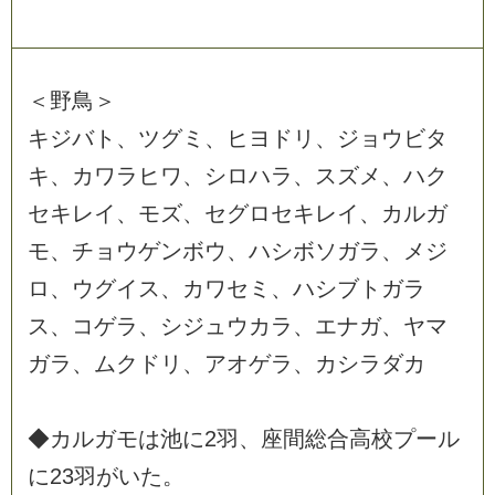
＜
野
鳥
＞
キ
ジ
バ
ト
、
ツ
グ
ミ
、
ヒ
ヨ
ド
リ
、
ジ
ョ
ウ
ビ
タ
キ
、
カ
ワ
ラ
ヒ
ワ
、
シ
ロ
ハ
ラ
、
ス
ズ
メ
、
ハ
ク
セ
キ
レ
イ
、
モ
ズ
、
セ
グ
ロ
セ
キ
レ
イ
、
カ
ル
ガ
モ
、
チ
ョ
ウ
ゲ
ン
ボ
ウ
、
ハ
シ
ボ
ソ
ガ
ラ
、
メ
ジ
ロ
、
ウ
グ
イ
ス
、
カ
ワ
セ
ミ
、
ハ
シ
ブ
ト
ガ
ラ
ス
、
コ
ゲ
ラ
、
シ
ジ
ュ
ウ
カ
ラ
、
エ
ナ
ガ
、
ヤ
マ
ガ
ラ
、
ム
ク
ド
リ
、
ア
オ
ゲ
ラ
、
カ
シ
ラ
ダ
カ
◆
カ
ル
ガ
モ
は
池
に
2
羽
、
座
間
総
合
高
校
プ
ー
ル
に
2
3
羽
が
い
た
。