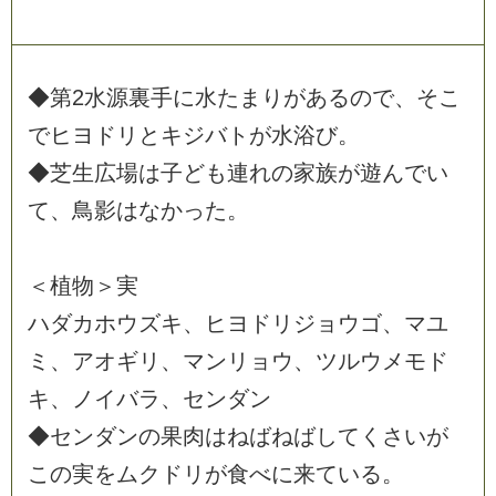
◆
第
2
水
源
裏
手
に
水
た
ま
り
が
あ
る
の
で
、
そ
こ
で
ヒ
ヨ
ド
リ
と
キ
ジ
バ
ト
が
水
浴
び
。
◆
芝
生
広
場
は
子
ど
も
連
れ
の
家
族
が
遊
ん
で
い
て
、
鳥
影
は
な
か
っ
た
。
＜
植
物
＞
実
ハ
ダ
カ
ホ
ウ
ズ
キ
、
ヒ
ヨ
ド
リ
ジ
ョ
ウ
ゴ
、
マ
ユ
ミ
、
ア
オ
ギ
リ
、
マ
ン
リ
ョ
ウ
、
ツ
ル
ウ
メ
モ
ド
キ
、
ノ
イ
バ
ラ
、
セ
ン
ダ
ン
◆
セ
ン
ダ
ン
の
果
肉
は
ね
ば
ね
ば
し
て
く
さ
い
が
こ
の
実
を
ム
ク
ド
リ
が
食
べ
に
来
て
い
る
。