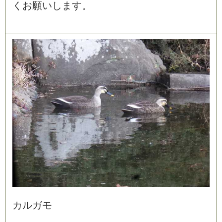
く
お
願
い
し
ま
す
。
カ
ル
ガ
モ