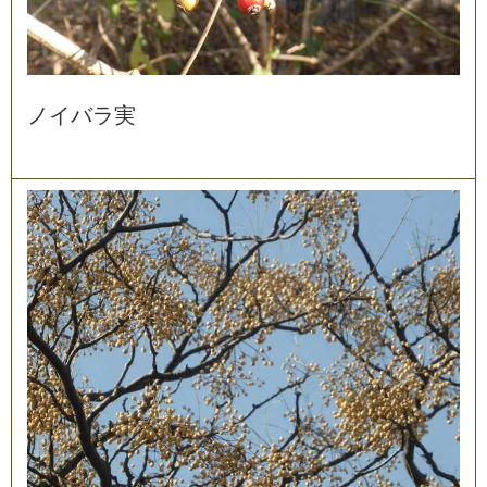
ノ
イ
バ
ラ
実