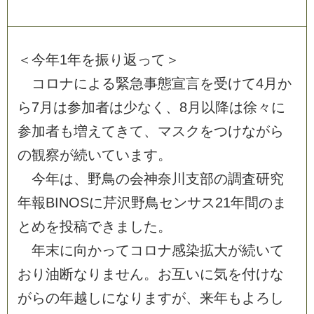
＜
今
年
1
年
を
振
り
返
っ
て
＞
コ
ロ
ナ
に
よ
る
緊
急
事
態
宣
言
を
受
け
て
4
月
か
ら
7
月
は
参
加
者
は
少
な
く
、
8
月
以
降
は
徐
々
に
参
加
者
も
増
え
て
き
て
、
マ
ス
ク
を
つ
け
な
が
ら
の
観
察
が
続
い
て
い
ま
す
。
今
年
は
、
野
鳥
の
会
神
奈
川
支
部
の
調
査
研
究
年
報
B
I
N
O
S
に
芹
沢
野
鳥
セ
ン
サ
ス
2
1
年
間
の
ま
と
め
を
投
稿
で
き
ま
し
た
。
年
末
に
向
か
っ
て
コ
ロ
ナ
感
染
拡
大
が
続
い
て
お
り
油
断
な
り
ま
せ
ん
。
お
互
い
に
気
を
付
け
な
が
ら
の
年
越
し
に
な
り
ま
す
が
、
来
年
も
よ
ろ
し