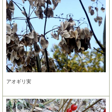
ア
オ
ギ
リ
実