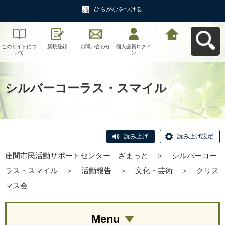
ひらがなをつける
このサイトにつ
新規登録
お問い合わせ
個人会員ログイ
座間市民活動サ
いて
ン
ポートセンタ
ー ざまっとへ
戻る
シルバーコーラス・スマイル
読み上げ
読み上げ設定
座間市民活動サポートセンター ざまっと
＞
シルバーコー
ラス・スマイル
＞
活動報告
＞
文化・芸術
＞
クリス
マス会
Menu