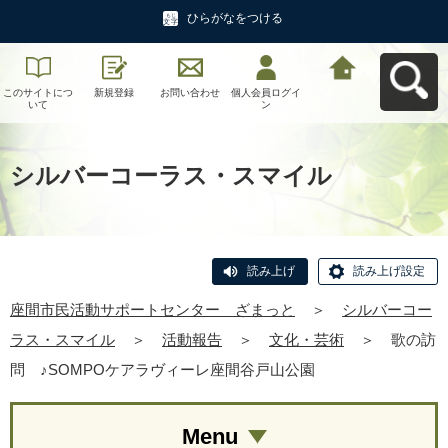
ひらがなをつける
このサイトにつ
新規登録
お問い合わせ
個人会員ログイ
座間市民活動サ
いて
ン
ポートセンタ
ー ざまっとへ
戻る
シルバーコーラス・スマイル
読み上げ
読み上げ設定
座間市民活動サポートセンター ざまっと
＞
シルバーコー
ラス・スマイル
＞
活動報告
＞
文化・芸術
＞
歌の訪
問 ♪SOMPOケアラヴィーレ座間谷戸山公園
Menu