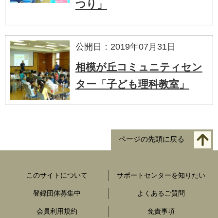
つり」
公開日：2019年07月31日
相模が丘コミュニティセン
ター「子ども理科教室」
ページの先頭に戻る
このサイトについて
サポートセンターを知りたい
登録団体募集中
よくあるご質問
会員利用規約
免責事項