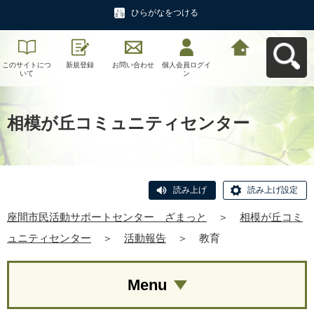
ひらがなをつける
このサイトにつ
新規登録
お問い合わせ
個人会員ログイ
座間市民活動サ
いて
ン
ポートセンタ
ー ざまっとへ
戻る
相模が丘コミュニティセンター
読み上げ
読み上げ設定
座間市民活動サポートセンター ざまっと
＞
相模が丘コミ
ュニティセンター
＞
活動報告
＞
教育
Menu