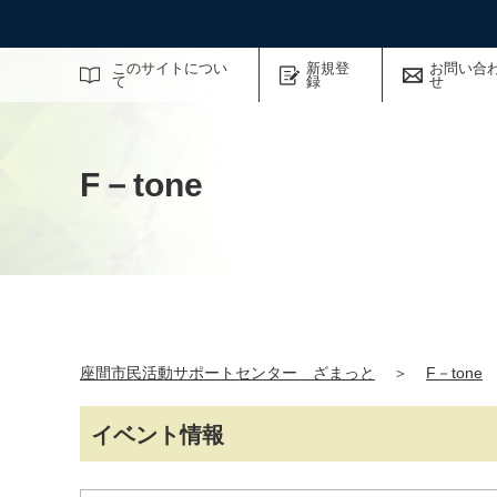
サイト内検索
このサイトについ
新規登
お問い合
て
録
せ
F－tone
座間市民活動サポートセンター ざまっと
＞
F－tone
イベント情報