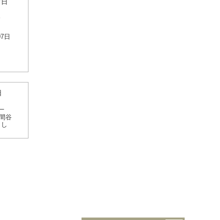
7日
-
07日
日
。
座間谷
まし