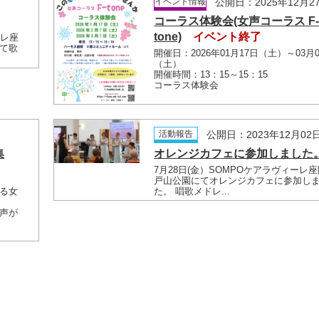
日
イベント情報
公開日：2025年12月2
コーラス体験会(女声コーラス F
tone)
イベント終了
ーレ座
て歌
開催日：2026年01月17日（土）～03月
（土）
開催時間：13：15～15：15
コーラス体験会
日
活動報告
公開日：2023年12月02
集
オレンジカフェに参加しました
7月28日(金）SOMPOケアラヴィーレ
戸山公園にてオレンジカフェに参加し
る女
た。 唱歌メドレ...
声が