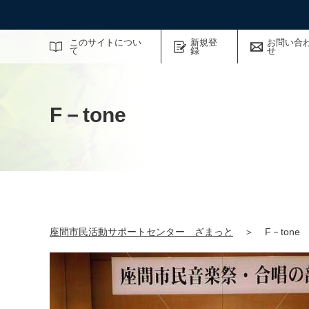
サイト内検索
このサイトについ
新規登
お問い合
て
録
せ
F－tone
座間市民活動サポートセンター ざまっと
＞
F－tone