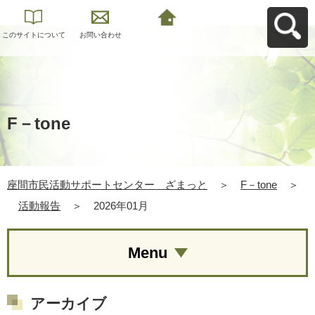
このサイトについて
お問い合わせ
座間市民活動サポー
トセンター ざまっ
とへ戻る
F－tone
座間市民活動サポートセンター ざまっと
＞
F－tone
＞
活動報告
＞
2026年01月
Menu
アーカイブ