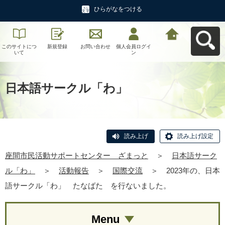
ひらがなをつける
このサイトにつ
新規登録
お問い合わせ
個人会員ログイ
座間市民活動サ
いて
ン
ポートセンタ
ー ざまっとへ
戻る
日本語サークル「わ」
読み上げ
読み上げ設定
座間市民活動サポートセンター ざまっと
＞
日本語サーク
ル「わ」
＞
活動報告
＞
国際交流
＞
2023年の、日本
語サークル「わ」 たなばた を行ないました。
Menu