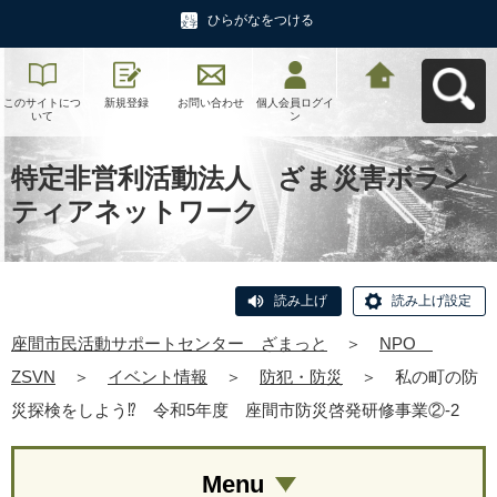
ひらがなをつける
このサイトにつ
新規登録
お問い合わせ
個人会員ログイ
座間市民活動サ
いて
ン
ポートセンタ
ー ざまっとへ
戻る
特定非営利活動法人 ざま災害ボラン
ティアネットワーク
読み上げ
読み上げ設定
座間市民活動サポートセンター ざまっと
＞
NPO
ZSVN
＞
イベント情報
＞
防犯・防災
＞
私の町の防
災探検をしよう⁉ 令和5年度 座間市防災啓発研修事業②-2
Menu