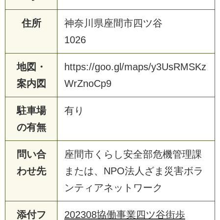
住所
神奈川県座間市四ツ谷
1026
地図・
https://goo.gl/maps/y3UsRMSKz
案内図
WrZnoCp9
駐車場
有り
の有無
問い合
座間市くらし安全部危機管理課
わせ先
または、NPO法人ざま災害ボラ
ンティアネットワーク
添付フ
202308協働事業四ツ谷街歩