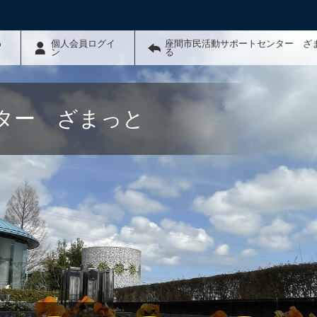
わ
個人会員ログイ
座間市民活動サポートセンター ざ
ン
る
ター ざまっと