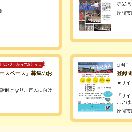
第63
版
座間市
.
トセンターからのお知らせ
公開日：
ースペース」募集のお
登録
★サイ
が講師となり、市民に向け
「サイ
ことはあ
座間市