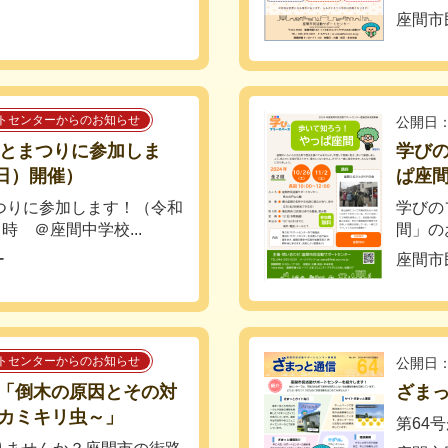
座間市
トセンターからのお知らせ
公開日：
とまつりに参加しま
学び
（日）開催）
ぱ座
つりに参加します！（令和
学びの
時 ＠座間中学校...
間」の
ー
座間市
トセンターからのお知らせ
公開日：
「倒木の原因とその対
ざまっ
カミキリ虫～」
第64