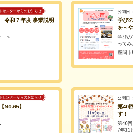
トセンターからのお知らせ
公開日：
 令和７年度 事業説明
学び
を～
た。＞
学びの
ってみ
座間市
トセンターからのお知らせ
公開日：
No.65】
第40
す！ 
！
第40
ー
7年1