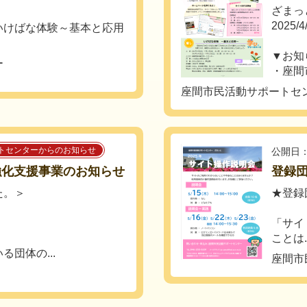
ざまっ
2025/
いけばな体験～基本と応用
▼お
ー
・座間市
座間市民活動サポートセ
トセンターからのお知らせ
公開日：
強化支援事業のお知らせ
登録
た。＞
★登録
「サイ
ことは..
団体の...
座間市