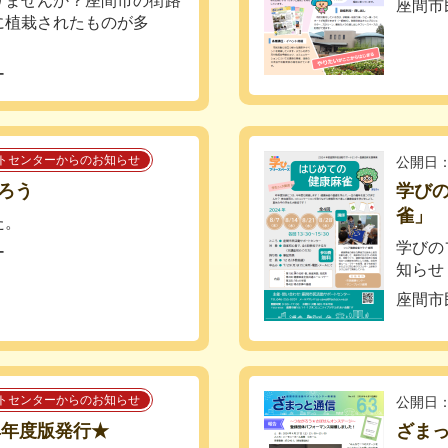
りませんか？座間市の街路
座間市
に植栽されたものが多
ー
トセンターからのお知らせ
公開日：
作ろう
学び
雀」
た。
学びの
ー
知らせ
座間市
トセンターからのお知らせ
公開日：
4年度版発行★
ざまっ