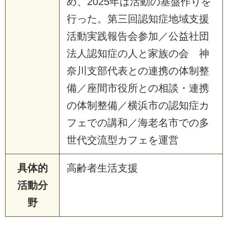
め、2025年は活動の基盤作りを
行った。第三回認知症地域支援
活動実践報告会参加／公益社団
法人認知症の人と家族の会 神
奈川支部代表との連携の体制整
備／座間市役所との相談・連携
の体制整備／横浜市の認知症カ
フェでの講和／海老名市での多
世代交流型カフェを運営
具体的
高齢者生活支援
活動分
野