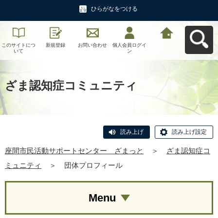
ひらがなをつける
このサイトにつ
新規登録
お問い合わせ
個人会員ログイ
座間市民活動サ
いて
ン
ポートセンタ
ー ざまっとへ
戻る
ざま認知症コミュニティ
読み上げ
読み上げ設定
座間市民活動サポートセンター ざまっと
＞
ざま認知症コ
ミュニティ
＞
団体プロフィール
Menu