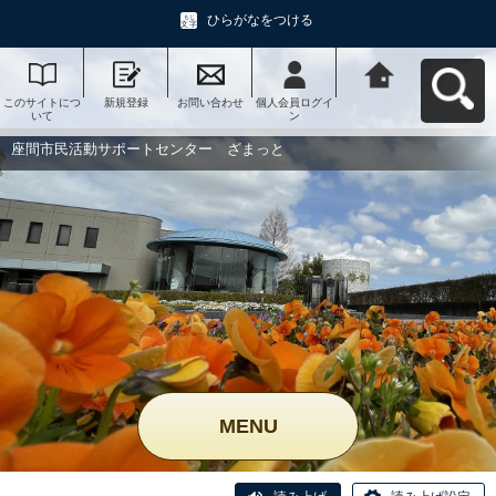
ひらがなをつける
このサイトにつ
新規登録
お問い合わせ
個人会員ログイ
座間市民活動サ
いて
ン
ポートセンタ
ー ざまっとへ
戻る
座間市民活動サポートセンター ざまっと
MENU