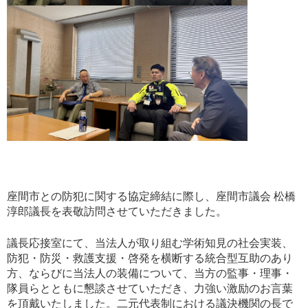
座間市との防犯に関する協定締結に際し、座間市議会 松橋
淳郎議長を表敬訪問させていただきました。
議長応接室にて、当法人が取り組む学術知見の社会実装、
防犯・防災・救護支援・啓発を横断する統合型互助のあり
方、ならびに当法人の装備について、当方の監事・理事・
隊員らとともに懇談させていただき、力強い激励のお言葉
を頂戴いたしました。二元代表制における議決機関の長で