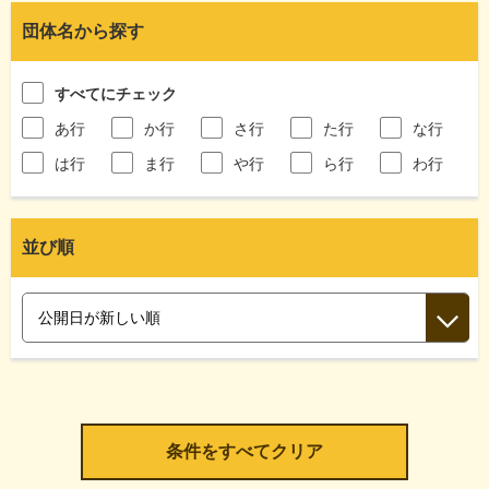
団体名から探す
すべてにチェック
あ行
か行
さ行
た行
な行
は行
ま行
や行
ら行
わ行
並び順