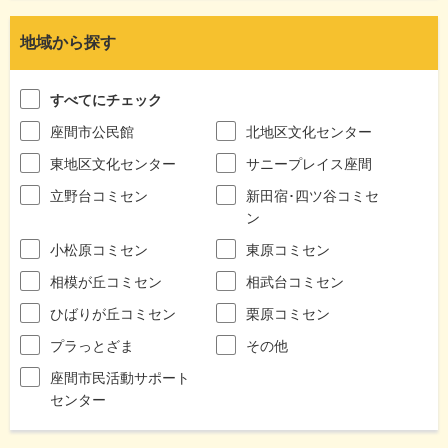
地域から探す
すべてにチェック
座間市公民館
北地区文化センター
東地区文化センター
サニープレイス座間
立野台コミセン
新田宿･四ツ谷コミセ
ン
小松原コミセン
東原コミセン
相模が丘コミセン
相武台コミセン
ひばりが丘コミセン
栗原コミセン
プラっとざま
その他
座間市民活動サポート
センター