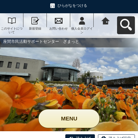
ひらがなをつける
このサイトにつ
新規登録
お問い合わせ
個人会員ログイ
座間市民活動サ
いて
ン
ポートセンタ
ー ざまっとへ
戻る
座間市民活動サポートセンター ざまっと
MENU