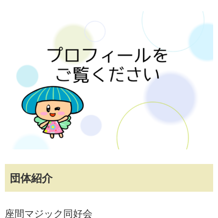
団体紹介
座間マジック同好会