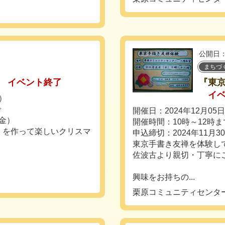
公開日：
まちづ
イベント終了
『東
イ
土）
で
開催日：2024年12月05
（金）
開催時間：10時～12時ま
』を作って楽しいクリスマ
申込締切：2024年11月3
東京手書き友禅を体験し
佐波古より親切・丁寧に
興味をお持ちの...
栗原コミュニティセンタ