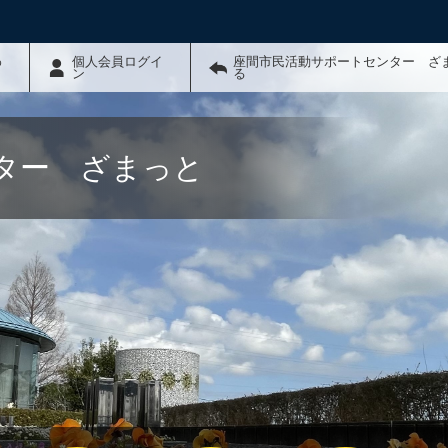
わ
個人会員ログイ
座間市民活動サポートセンター ざ
ン
る
ター ざまっと