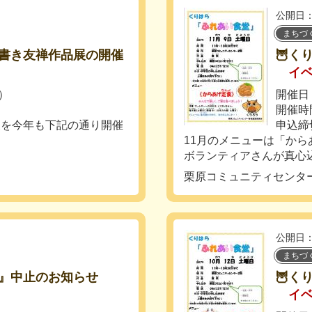
公開日：
まちづ
書き友禅作品展の開催
🦉く
イ
）
開催日：
開催時間
展を今年も下記の通り開催
申込締
11月のメニューは「から
ボランティアさんが真心込
栗原コミュニティセンタ
公開日：
まちづ
』中止のお知らせ
🦉く
イ