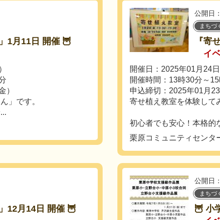
公開日：
まちづ
月11日 開催 🦉
『寄
イ
土）
開催日：2025年01月24
0分
開催時間：13時30分～1
（金）
申込締切：2025年01月2
さん」です。
寄せ植え教室を体験して
.
初心者でも安心！本格的な
栗原コミュニティセンタ
公開日：
まちづ
2月14日 開催 🦉
🦉 