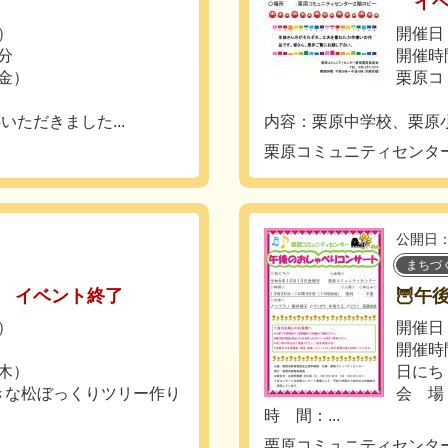
イ
土）
開催日：
0分
開催時
（金）
栗原コ
ただきました...
内容：栗原中学校、栗原小
栗原コミュニティセンタ
公開日：
まちづ
イベント終了
🦉午
土）
開催日：
開催時
（木）
日にち
大きな松ぼっくりツリー作り
会 場
時 間：...
栗原コミュニティセンタ