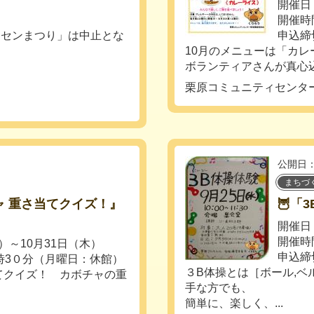
開催日：
開催時
ミセンまつり」は中止とな
申込締
10月のメニューは「カレ
ボランティアさんが真心込
栗原コミュニティセンタ
公開日：
まちづ
チャ 重さ当てクイズ！』
🦉「
開催日：
開催時
火）～10月31日（木）
申込締
時3０分（月曜日：休館）
３B体操とは［ボール,ベ
てクイズ！ カボチャの重
手な方でも、
簡単に、楽しく、...