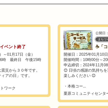
公開日：
まちづ
イベント終了
☕「コ
火）～01月17日（金）
開催日：2025年01月10
6時 最終日 午後15時
開催時間：10時00分～20
申込締切：2024年11月0
大震災から３０年です。
😊 日頃の感謝の気持ち
ティアの日」です。
楽しみください 😊
・本格コー...
ットワーク
栗原コミュニティセンタ