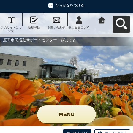
ひらがなをつける
このサイトにつ
新規登録
お問い合わせ
個人会員ログイ
座間市民活動サ
いて
ン
ポートセンタ
ー ざまっとへ
戻る
座間市民活動サポートセンター ざまっと
MENU