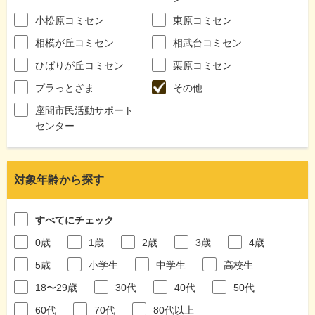
小松原コミセン
東原コミセン
相模が丘コミセン
相武台コミセン
ひばりが丘コミセン
栗原コミセン
プラっとざま
その他
座間市民活動サポート
センター
対象年齢から探す
すべてにチェック
0歳
1歳
2歳
3歳
4歳
5歳
小学生
中学生
高校生
18〜29歳
30代
40代
50代
60代
70代
80代以上