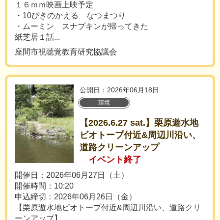
１６ｍｍ映画上映予定
・10ぴきのかえる なつまつり
・ムーミン スナプキンが帰ってきた
紙芝居１話...
座間市視聴覚教育研究協議会
公開日：2026年06月18日
環境
【2026.6.27 sat.】栗原遊水地
ビオトープ付近&周辺川沿い、
道路クリーンアップ
イベント終了
開催日：2026年06月27日（土）
開催時間：10:20
申込締切：2026年06月26日（金）
【栗原遊水地ビオトープ付近&周辺川沿い、道路クリ
ーンアップ】