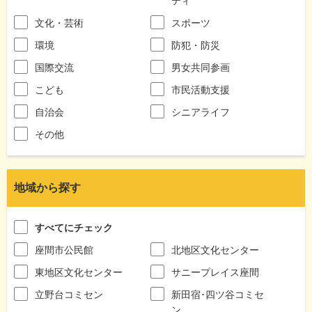
ティ
文化・芸術
スポーツ
環境
防犯・防災
国際交流
男女共同参画
こども
市民活動支援
自治会
シニアライフ
その他
地域から探す
すべてにチェック
座間市公民館
北地区文化センター
東地区文化センター
サニープレイス座間
立野台コミセン
新田宿･四ツ谷コミセ
ン