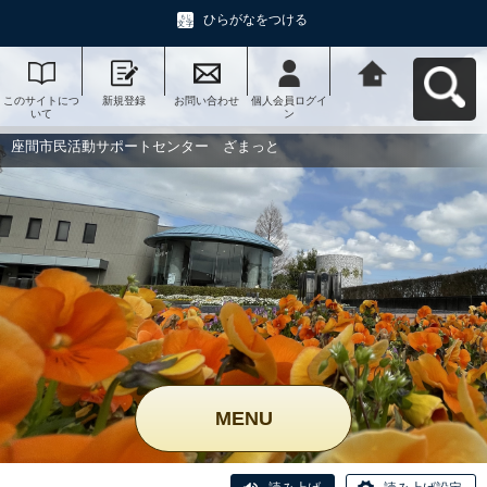
ひらがなをつける
このサイトにつ
新規登録
お問い合わせ
個人会員ログイ
座間市民活動サ
いて
ン
ポートセンタ
ー ざまっとへ
戻る
座間市民活動サポートセンター ざまっと
MENU