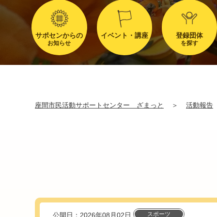
サポセンからの
イベント・講座
登録団体
お知らせ
を探す
座間市民活動サポートセンター ざまっと
＞
活動報告
スポーツ
公開日：2026年08月02日