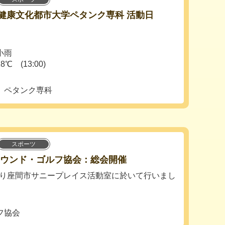
市健康文化都市大学ペタンク専科 活動日
小雨
(13:00)
 ペタンク専科
スポーツ
グラウンド・ゴルフ協会：総会開催
分より座間市サニープレイス活動室に於いて行いまし
フ協会