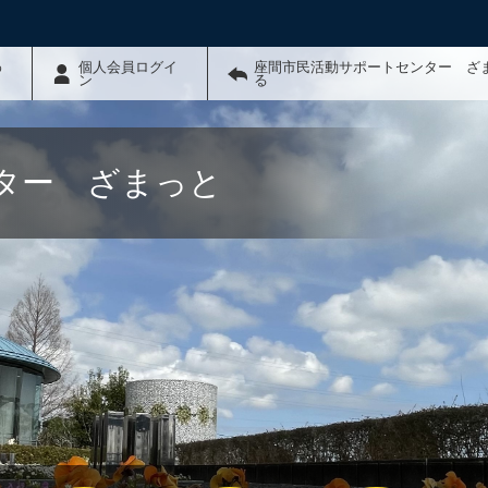
わ
個人会員ログイ
座間市民活動サポートセンター ざ
ン
る
ター ざまっと