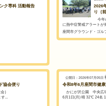
ンク専科 活動報告
202
り｛
今年の
に熱中症警戒アラートが発
座間市グラウンド・ゴル
公開日：2026年07月05日
ド協会便り
令和8年6月座間市健
大会｝
かにが沢公園 中央広
...
6月1日(月) 晴 32℃ 24名 1