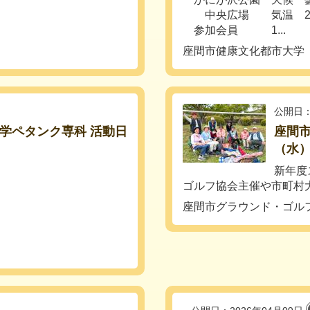
中央広場 気温 20℃ (
参加会員 1...
座間市健康文化都市大学
公開日：
市大学ペタンク専科 活動日
座間市
（水
新年度
ゴルフ協会主催や市町村大
座間市グラウンド・ゴル