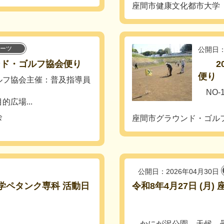
座間市健康文化都市大学
ーツ
公開日：
ンド・ゴルフ協会便り
20
便り
フ協会主催：普及指導員
NO-
広場...
｛大和
会
座間市グラウンド・ゴル
公開日：2026年04月30日
大学ペタンク専科 活動日
令和8年4月27日 (月
かにが沢公園 天候 