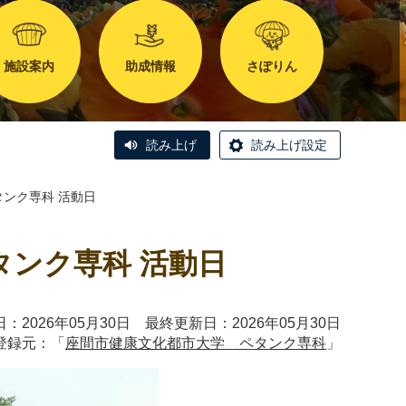
施設案内
助成情報
さぽりん
読み上げ
読み上げ設定
タンク専科 活動日
タンク専科 活動日
：2026年05月30日 最終更新日：2026年05月30日
登録元：「
座間市健康文化都市大学 ペタンク専科
」