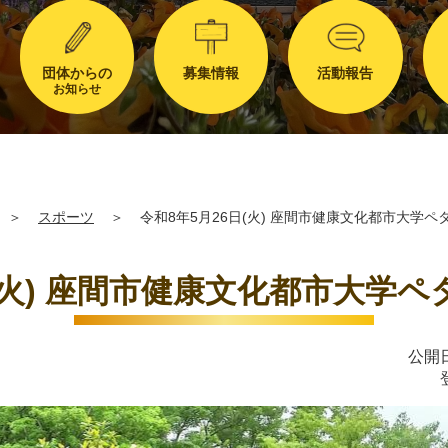
団体からの
募集情報
活動報告
お知らせ
＞
スポーツ
＞
令和8年5月26日(火) 座間市健康文化都市大学ペ
日(火) 座間市健康文化都市大学ペ
公開日