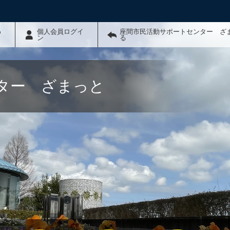
わ
個人会員ログイ
座間市民活動サポートセンター ざ
ン
る
ター ざまっと