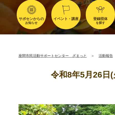
サポセンからの
イベント・講座
登録団体
お知らせ
を探す
座間市民活動サポートセンター ざまっと
＞
活動報告
令和8年5月26