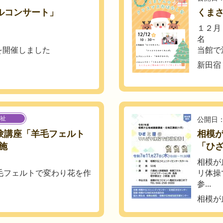
ルコンサート」
くま
１２月
名
を開催しました
当館で
新田宿
祉
公開日：
体験講座「羊毛フェルト
相模
施
「ひ
相模が
羊毛フェルトで変わり花を作
リ体操
参...
相模が