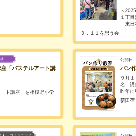
！
＜202
１丁目
東日本
３．１１を想う会
祉
公開日：
験講座「パステルアート講
パン
９月１
名 講
昨年に
ルアート講座」を相模野小学
新田宿
くり・コミュニティ
公開日：