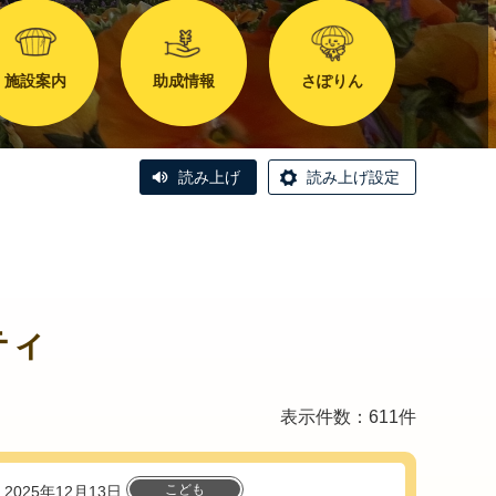
施設案内
助成情報
さぽりん
読み上げ
読み上げ設定
ティ
表示件数：611件
こども
2025年12月13日