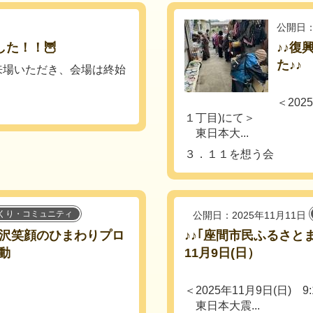
公開日：
た！！🦉
♪♪復
た♪♪
来場いただき、会場は終始
＜202
１丁目)にて＞
東日本大...
３．１１を想う会
くり・コミュニティ
公開日：2025年11月11日
にが沢笑顔のひまわりプロ
♪♪｢座間市民ふるさと
動
11月9日(日）
！
＜2025年11月9日(日)
東日本大震...