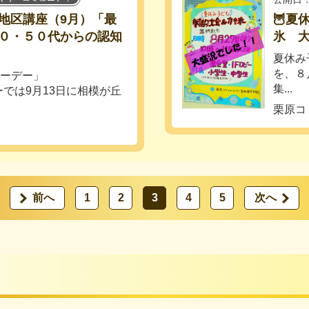
地区講座（9月）「最
🦉夏
４０・５０代からの認知
氷 大
夏休み
を、８
マーデー」
集...
では9月13日に相模が丘
栗原コ
前へ
1
2
3
4
5
次へ