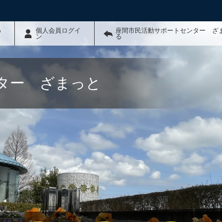
わ
個人会員ログイ
座間市民活動サポートセンター ざ
ン
る
ター ざまっと