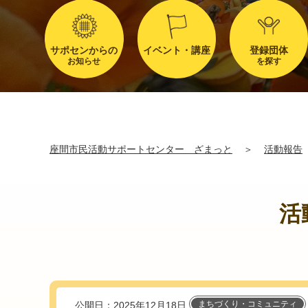
サポセンからの
イベント・講座
登録団体
お知らせ
を探す
座間市民活動サポートセンター ざまっと
＞
活動報告
活
まちづくり・コミュニティ
公開日：2025年12月18日