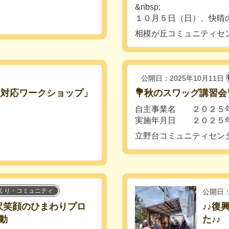
&nbsp;
１０月５日（日）、快晴の
相模が丘コミュニティセ
公開日：2025年10月11日
災対応ワークショップ」
💐秋のスワッグ講習会
自主事業名 ２０２５年
」
実施年月日 ２０２５年１
立野台コミュニティセン
くり・コミュニティ
公開日：
が沢笑顔のひまわりプロ
♪♪復
動
た♪♪