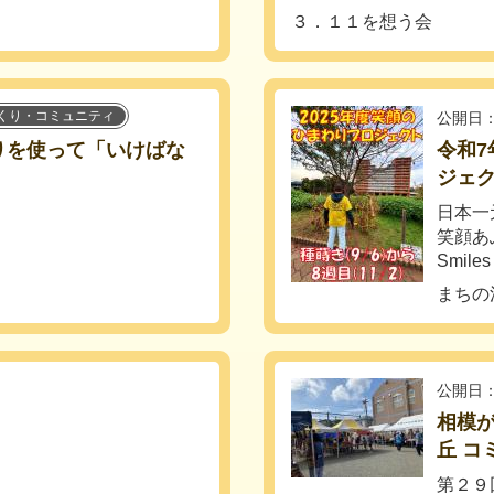
３．１１を想う会
くり・コミュニティ
公開日：
わりを使って「いけばな
令和7
ジェ
！
日本一
笑顔あ
Smiles
まちの
公開日：
相模
丘 コ
第２９